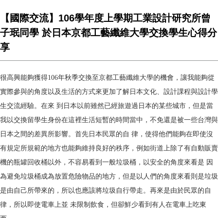
【國際交流】106學年度上學期工業設計研究所曾
子珉同學 於日本京都工藝纖維大學交換學生心得分
享
很高興能夠獲得
106
年秋季交換至京都工藝纖維大學的機會，讓我能夠從
實際參與的角度以及生活的方式來更加了解日本文化、設計課程與設計學
生交流經驗。在來
到日本以前雖然已經旅遊過日本的某些城市，但是當
我以交換留學生身份在這裡生活短暫的時間當中，不免還是被一些台灣與
日本之間的差異所影響。首先日本民眾的自
律，使得他們能夠在即使沒
有規定所規範的地方也能夠維持良好的秩序，例如街道上除了有自動販賣
機的瓶罐回收桶以外，不容易看到一般垃圾桶，以安全的角度來看是
因
為避免垃圾桶成為放置危險物品的地方，但是以人們的角度來看則是垃圾
是由自己所帶來的，所以也應該將垃圾自行帶走。再來是由於民眾的自
律，所以即使電車上並
未限制飲食，但卻鮮少看到有人在電車上吃東