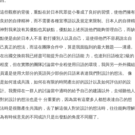
西。
這些觀察的背後，重點在於日本民眾從小養成了良好的習慣，使他們擁有
良好的自律精神，而不需要各種宣導語以及規定來限制。日本人的自律精
神對我來說有其優點也其缺點，優點如上述所說他們能夠管理自己，而缺
點便是由於日本人不喜
歡打擾別人以及自己，這使得他們不容易說出自
己真正的想法，而這在團隊合作中，算是我面臨到的最大難題
——
溝通。
在出國交換前我已經盡可能提升自己的日語能
力，也達到日語檢定
2
級的
程度，但在實際的團隊討論當中全程使用日語的環境，我與另一外外國組
員還是使用大部分的英語與少部份的日語來表達我們對設計的想法。
像
是如何達成共識，如何在有限的時間產出好的設計以及如何評估好的設
計。我覺得在一群人的討論當中適時的給予自己的建議以外，去傾聽他人
對於設計的想法也是十
分重要的，因為當有這麼多人都想表達自己的想
法時是很難產生共識的，去了解這個人對於設計的想法時，往往能夠理解
為有時候意見的不同或許只是出發點的角度不同
罷了。