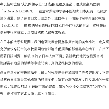
專長技術去解
決其問題或是開創新的服務及產品，達成雙贏局面的
「
WIN-WIN DESIGN
」，在這堂課程中需要不斷地與日本組員、老師討
論與溝通。除了練習日文口語之外，還自學了一個製作
APP
介面的軟體
（
SKETCH
），在
後的發表也得到老師及同學們很大的肯定，覺得整個
課程中很有挑戰，達成目標後也很有成就感。
在日本的大學祭期間，我們也藉此機會擺攤推廣台灣的美食小吃，進入研
究所都快忘記當初在校慶園遊會討論準備擺攤的那種熱血心情了。在當下
用著日語叫賣，然後
有許多日本人停下腳步告訴我們他們也很愛台灣，
謝謝當初地震的幫助等寒暄問候，真的是很特別的經驗。
然而在這次的交換體驗中，最大的收穫也是在於認識了許多好朋友，不管
是來自日本還是其他國家的好朋友們，還有台灣的摯友，以及當地的千葉
媽媽，我覺得都是很
難能可貴的資產，這次的交換交流擴充了我們的視
野，也打開了更多人脈，真的很值得。