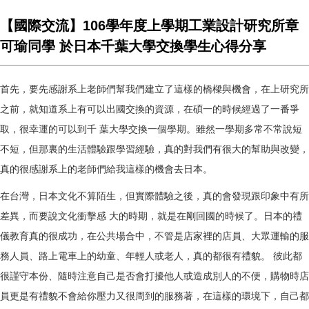
【國際交流】106學年度上學期工業設計研究所章
可瑜同學 於日本千葉大學交換學生心得分享
首先，要先感謝系上老師們幫我們建立了這樣的橋樑與機會，在上研究所
之前，就知道系上有可以出國交換的資源，在碩一的時候經過了一番爭
取，很幸運的可以到千
葉大學交換一個學期。雖然一學期多常不常說短
不短，但那裏的生活體驗跟學習經驗，真的對我們有很大的幫助與改變，
真的很感謝系上的老師們給我這樣的機會去日本。
在台灣，日本文化不算陌生，但實際體驗之後，真的會發現跟印象中有所
差異，而要說文化衝擊感
大的時期，就是在剛回國的時候了。日本的禮
儀教育真的很成功，在公共場合中，不管是店家裡的店員、大眾運輸的服
務人員、路上電車上的幼童、年輕人或老人，真的都很有禮貌。
彼此都
很謹守本份、隨時注意自己是否會打擾他人或造成別人的不便，購物時店
員更是有禮貌不會給你壓力又很周到的服務著，在這樣的環境下，自己都