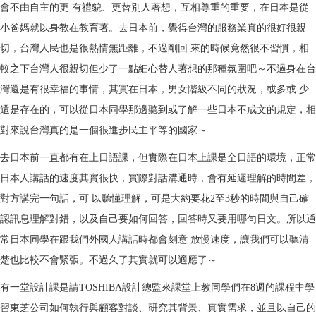
會不由自主的更
有禮貌、更替別人著想，互相尊重的重要，在日本是從
小爸媽就以身教在教育著。去日本前，覺得台灣的服務業真的很好很親
切，台灣人民也是很熱情無距離，不過剛回
來的時候竟然很不習慣，相
較之下台灣人很親切但少了一點細心替人著想的那種氛圍吧～不過身在台
灣還是有很幸福的事情，其實在日本，男女階級不同的狀況，或多或
少
還是存在的，可以從日本同學那邊聽到或了解一些日本不成文的規定，相
對來說台灣真的是一個很進步民主平等的國家～
去日本前一直都有在上日語課，但實際在日本上課是全日語的環境，正常
日本人講話的速度其實很快，實際對話溝通時，會有延遲理解的時間差，
對方講完一句話，可
以聽懂理解，可是大約要花
2
至
3
秒的時間與自己確
認訊息理解對錯，以及自己要如何回答，回答時又要用哪句日文。所以通
常日本同學在跟我們外國人講話時都會刻意
放慢速度，讓我們可以聽清
楚也比較不會緊張。不過久了其實就可以適應了～
有一堂設計課是請
TOSHIBA
設計總監來課堂上教同學們在
8
週的課程中學
習東芝公司如何執行與顧客對談、研究其背景、真實需求，並且以自己的