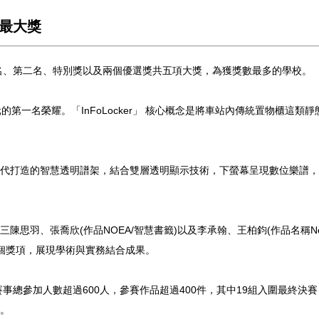
最大獎
一名、第二名、特別獎以及兩個優選獎共五項大獎，為獲獎數最多的學校。
萬元的第一名榮耀。「InFoLocker」 核心概念是將車站內傳統置物
代打造的智慧透明譜架，結合雙層透明顯示技術，下螢幕呈現數位樂譜，
羽、張喬欣(作品NOEA/智慧書籤)以及李承翰、王柏鈞(作品名稱Neo
個獎項，展現學術與實務結合成果。
賽事總參加人數超過600人，參賽作品超過400件，其中19組入圍最終
。