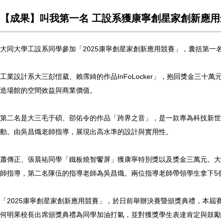
【成果】叫我第一名 工設系獲康寧創星家創新應用
大同大學工設系同學參加「2025康寧創星家創新應用競賽」，囊括第
工業設計系大三彭愷葳、賴霈綺的作品InFoLocker」，抱回獎金三十
造場館的空間效益與商業價值。
第二名是大三毛于碩、邵佑令的作品「跨界之音」，是一款專為科技新世
動。由吳昌熾老師指導，展現出高水準的設計與實用性。
蕭傳正、張晨祐同學「鐵板燒智饗屏」獲康寧特別獎以及獎金三萬元。大三陳思
師指導，第二名隊伍的指導老師為吳昌熾。兩位指導老師帶領學生拿下5
「2025康寧創星家創新應用競賽」，於日前舉辦決賽暨頒獎典禮，本屆
何明果校長出席頒獎典禮為同學加油打氣，並對獲獎學生表達肯定與鼓勵