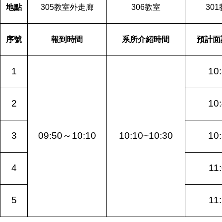
地點
305
教室外走廊
306
教室
301
序號
報到時間
系所介紹時間
預計面
1
10
2
10
3
09:50
～
10:10
10:10~10:30
10
4
11
5
11