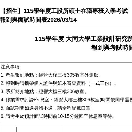
【招生】115學年度工設所碩士在職專班入學考試
報到與面試時間表2026/03/14
115
學年度
大同大學工業設計研究
報到與考試時
注意事項
:
1.
考生報到地點：經營大樓三樓
305
教室外走廊。
2.
報到時請攜帶個人證件與紙本審查資料（一式三份）。
3.
系所簡介地點：經營大樓三樓
306
教室。
4.
修業需求討論
/
休息室：經營大樓三樓
306
教室
(
時間依同學需
5.
面試期間如遇身體不適，請全程配戴口罩。
6.
請考生於預計面試時間前
10-15
分鐘回至休息室等待。