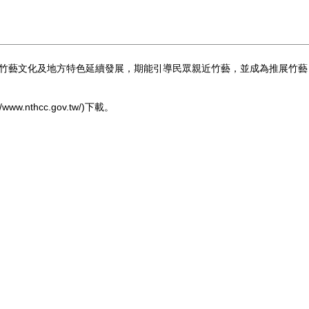
竹藝文化及地方特色延續發展，期能引導民眾親近竹藝，
並成為推展竹藝
://www.nthcc.gov.tw/)下載
。