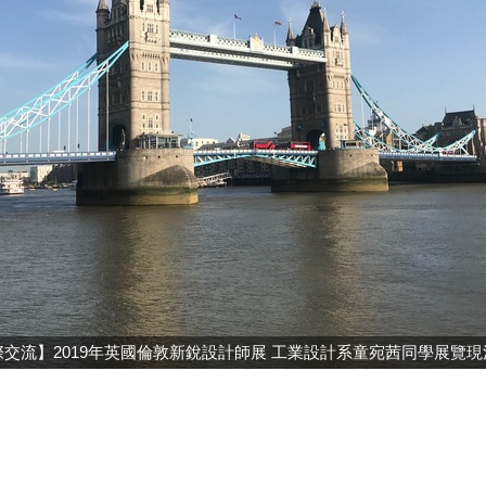
際交流】2019年英國倫敦新銳設計師展 工業設計系童宛茜同學展覽現