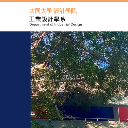
跳
到
大同大學 設計學院
主
要
內
容
區
年度起每
元