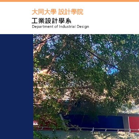
跳
到
大同大學 設計學院
主
要
內
容
區
年度起每
元