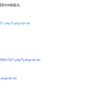
於5/6前提出。
,r557.php?Lang=zh-tw
9009,r557.php?Lang=
zh-tw
Lang=
zh-tw