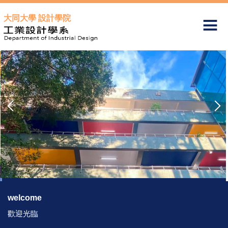
跳
大同大學 設計學院
到
主
要
內
容
區
welcome
歡迎光臨