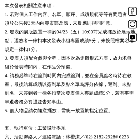
本次發表相關注意事項：
1. 若對個人工作內容、名單、順序、成績規範等等有問題者，
須於公告後3天內向專案部反應，未反應則視同同意。
2. 發表的展版設置一律於04/23（五）10:00前完成擺放於展示地
點，遲放者一律扣本次發表小組專題成績5分，未按照檔案名稱
規定一律扣1分。
3. 發表人須配合參與全程，因本次為走攤形式方表，故力求每
組於發表時間內，在作品旁預備。
4. 請務必準時在簽到時間內完成簽到，並在全員點名時待在教
室，最後結算成績以簽到單及點名單為評分依據，遲到、未點
到名、未簽到者一律各扣當次發表個人專題成績5分，若有事需
早退者務必簽退並告知事由。
5. 個人物品請勿隨意擺放，需統一放置於指定位置。
五、執行單位：工業設計學系
六、活動聯絡人／連絡電話：林楷潔／(02) 2182-2928# 6233