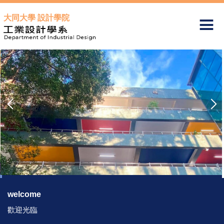
跳
大同大學 設計學院
到
主
要
內
容
區
welcome
歡迎光臨