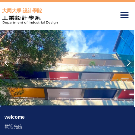
跳
大同大學 設計學院
到
主
要
內
容
區
welcome
歡迎光臨