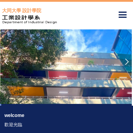
跳
大同大學 設計學院
到
主
要
內
容
區
welcome
歡迎光臨