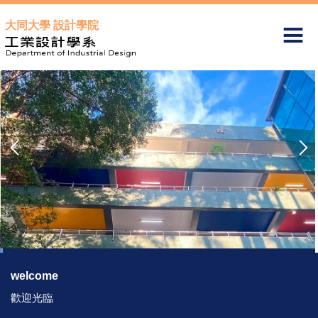
跳
大同大學 設計學院
到
主
要
內
容
區
welcome
歡迎光臨