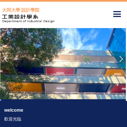
跳
大同大學 設計學院
到
主
要
內
容
區
welcome
歡迎光臨