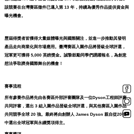
該競賽在台灣賽區徵件已邁入第 13 年，持續為優秀作品提供資金與
曝光機會。
歷屆得獎者皆獲得大量媒體曝光與國際關注，並進一步推動其發明
產品走向商業化與市場應用。臺灣賽區入圍作品將晉級全球評選，
冠軍更可獲得 5,000 英鎊獎金。誠摯鼓勵同學們踴躍報名，為創意
想法爭取躋身國際舞台的機會！
賽事流程
所有參賽作品將先由各賽區外部評審團隊及一位Dyson工程師評審
共同評審，選出 3 組入圍作品晉級全球評選，與其他賽區入圍作品
共同競爭全球 20 強。最終將由創辦人 James Dyson 親自從20強
中選出全球冠軍與永續獎項得主。
賽事獎項