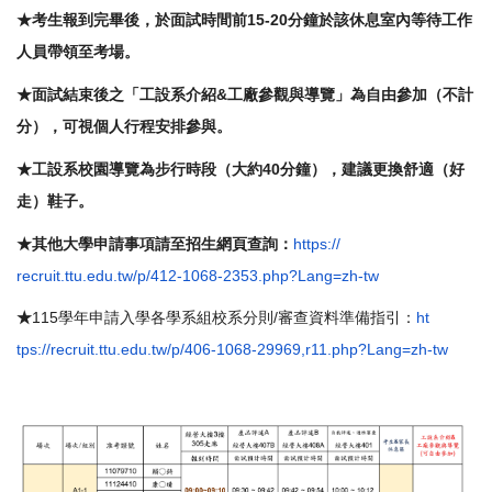
15-20
★考生報到完畢後，於面試時間前
分鐘於該休息室內等待
工作
人員帶領至考場。
&
★面試結束後之「工設系介紹
工廠參觀與導覽」為自由參加（
不計
分），可視個人行程安排參與。
40
★工設系校園導覽為步行時段（大約
分鐘），建議更換舒適（
好
走）鞋子。
https://
★其他大學申請事項請至招生網頁查詢：
recruit.ttu.edu.tw/p/412-1068-
2353.php?Lang=zh-tw
115
/
ht
★
學年申請入學各學系組校系分則
審查資料準備指引：
tps://recruit.ttu.edu.tw/p/
406-1068-29969,r11.php?Lang=
zh-tw