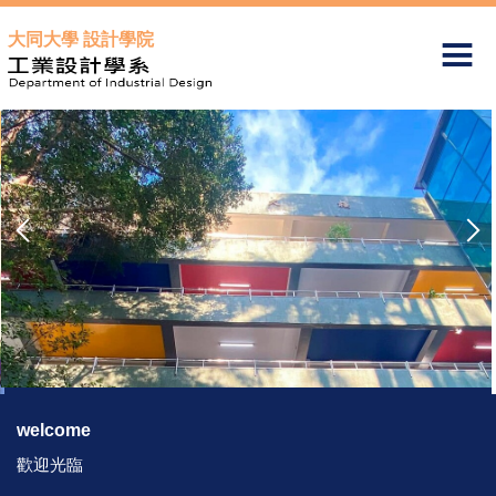
跳
大同大學 設計學院
到
主
要
內
容
區
welcome
歡迎光臨