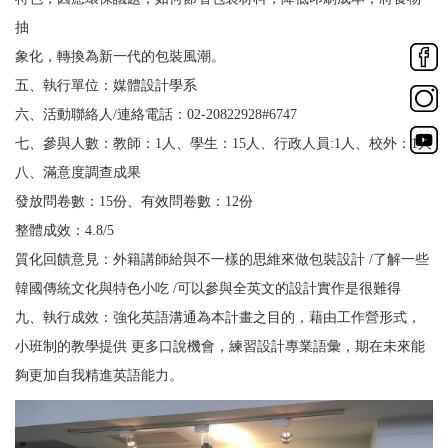
抽
象化，轉換為新一代的包裝風潮。
五、執行單位：媒體設計學系
六、活動聯絡人
/
連絡電話：
02-20822928#6747
七、參與人數：教師：
1
人、學生：
15
人、行政人員
:1
人、校外：
1
人
八、滿意度調查成果
發放問卷數：
15
份、有效問卷數：
12
份
整體成效：
4.8/5
質化回饋意見：外籍講師給與不一樣的思維來做包裝設計
/
了解一些
韓國傳統文化與特色小吃
/
可以參與全英文的設計實作是很難得
九、執行成效：強化英語溝通為本計畫之目的，藉由工作營形式，
小班制的教學提供
更多口說機會，練習設計專業語彙，期在未來能
夠更加自我精進英語能力。