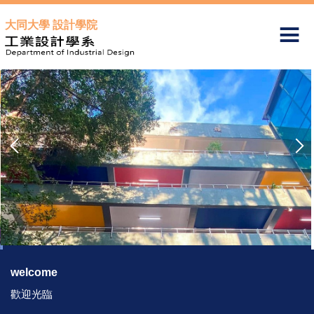
跳
大同大學 設計學院
到
主
要
內
容
區
welcome
歡迎光臨