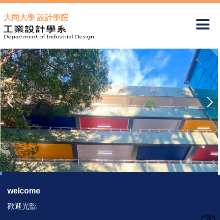
跳
大同大學 設計學院
到
主
要
內
容
區
welcome
歡迎光臨