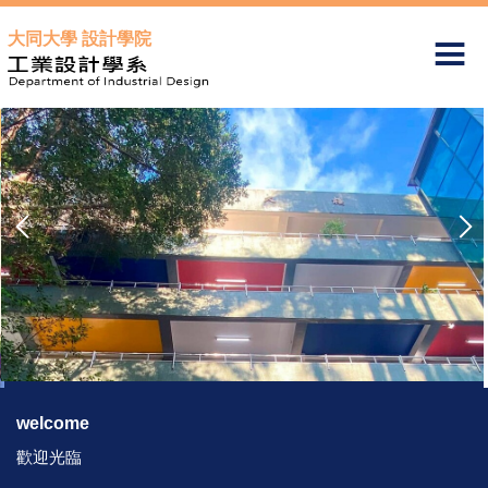
跳
大同大學 設計學院
到
主
要
內
容
區
welcome
歡迎光臨