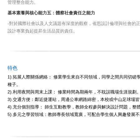
管理整合能力
。
基本素養與核心能力五：體察社會責任之能力
-對於國際社會以及人文議題有深度的觀察
，省思設計倫理與
社會的
設計專業負起提昇生活品質的責任。
特色
1).拓展人際關係網絡： 修業學生來自不同領域，同學之間共同切磋
種子。
2).利用夜間與周末上課： 修業時間為期兩年，不耽誤職場生涯規劃
3).交通方便：鄰近捷運站，周邊公車網路綿密，本校或中山足球場
4).充分個別指導： 師生互動教學，教師全程參與解決設計問題，整
5).多元之學習領域：教師專長領域寬廣，可配合學生個人興趣發展