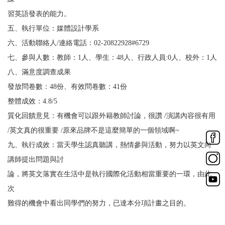
習英語發表的能力。
五、執行單位：媒體設計學系
六、活動聯絡人
/
連絡電話：
02-20822928#6729
七、參與人數：教師：
1
人、學生：
48
人、行政人員
:0
人、校外：
1
人
八、滿意度調查成果
發放問卷數：
48
份、有效問卷數：
41
份
整體成效：
4.8/5
質化回饋意見：有機會可以跟外籍教師討論，很讚
/
演講內容很有用
/
英文真的很重要
/
原來品牌不是這麼簡單的一個領域啊
~
九、執行成效：當天學生認真聽講，熱情參與活動，努力以英文向
講師提出問題與討
論，將英文落實在生活中是執行國際化活動相當重要的一環，由此
次
難得的機會中看出同學們的努力，已達本分項計畫之目的。