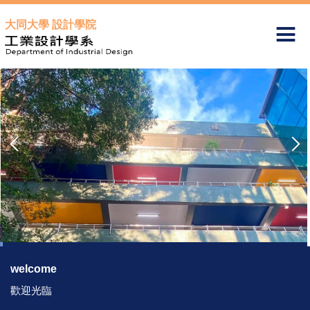
跳
大同大學 設計學院
到
主
要
內
容
區
welcome
歡迎光臨