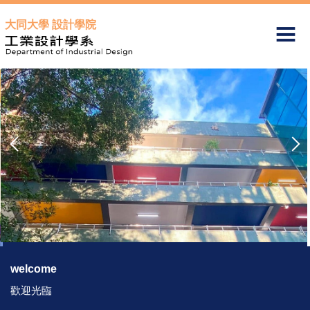
跳
大同大學 設計學院
到
主
要
內
容
區
welcome
歡迎光臨