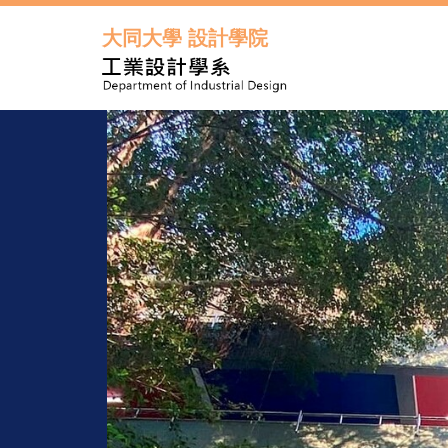
跳
到
大同大學 設計學院
主
要
內
容
區
年度起每
元