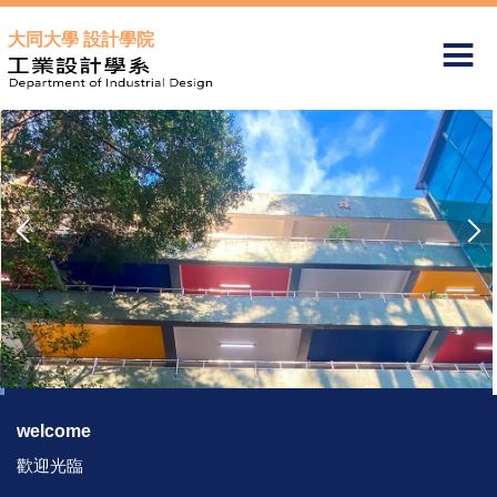
跳
大同大學 設計學院
到
主
要
內
容
區
welcome
歡迎光臨