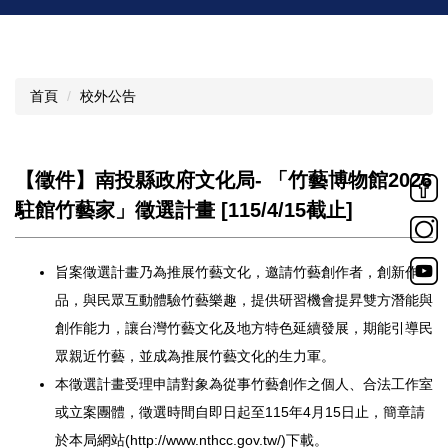
首頁
校外公告
【徵件】南投縣政府文化局- 「竹藝博物館2026
駐館竹藝家」徵選計畫 [115/4/15截止]
旨案徵選計畫乃為推展竹藝文化，邀請竹藝創作者，創新作
品，
與民眾互動體驗竹藝樂趣，提供研習機會提昇雙方潛能與
創作能力，
讓台灣竹藝文化及地方特色延續發展，期能引導民
眾親近竹藝，
並成為推展竹藝文化的生力軍。
本徵選計畫受理申請對象為從事竹藝創作之個人、
合法工作室
或立案團體，
徵選時間自即日起至115年4月15日止，簡章請
於本局網站(
h
ttp://www.nthcc.gov.tw/)下載
。