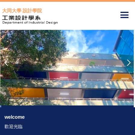
跳
大同大學 設計學院
到
主
要
內
容
區
welcome
歡迎光臨