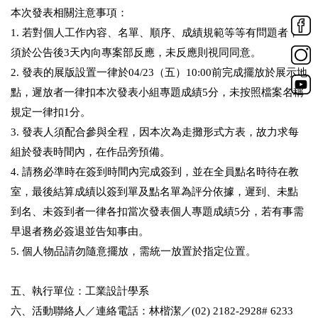
本次發表相關注意事項：
1. 若對個人工作內容、名單、順序、成績規範等等有問題者，
須於公告後3天內向專案部反應，未反應則視同同意。
2. 發表的展版設置一律於04/23（五）10:00前完成擺放於展示地
點，遲放者一律扣本次發表小組專題成績5分，未按照檔案名稱
規定一律扣1分。
3. 發表人須配合參與全程，因本次為走攤形式方表，故力求每
組於發表時間內，在作品旁預備。
4. 請務必準時在簽到時間內完成簽到，並在全員點名時待在教
室，最後結算成績以簽到單及點名單為評分依據，遲到、未點
到名、未簽到者一律各扣當次發表個人專題成績5分，若有事需
早退者務必簽退並告知事由。
5. 個人物品請勿隨意擺放，需統一放置於指定位置。
五、執行單位：工業設計學系
六、活動聯絡人／連絡電話：林楷潔／(02) 2182-2928# 6233