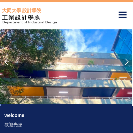
跳
大同大學 設計學院
到
主
要
內
容
區
welcome
歡迎光臨