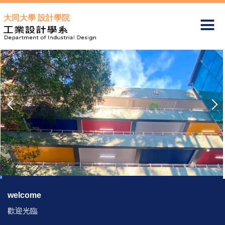
跳
大同大學 設計學院
到
主
要
內
容
區
welcome
歡迎光臨