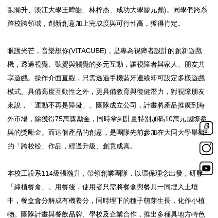
張瀚升、淡江大學王暐皓、林梓杰、成功大學廖元鼎)。同學們跨系
跨校跨領域，創新創意加上完成度與可行性高，獲得肯定。
眼護光芒，音樂想你(VITACUBE)，是專為視障者設計的創新遊戲
機，透過視覺、聽覺與觸覺的多元互動，讓視障者與家人、朋友共
享遊戲。操作介面直觀，只需透過手機藍牙連線即可設定多樣遊戲
模式。具備高度互動性之外，更具備教育與復健潛力，對視障朋友
來說，「運動不再是障礙」。團隊成立公司，計畫將產品推廣到海
外市場，除獲得75萬獎勵金，同時拿到計畫特別加碼10萬元國際參
與的獎勵金。而這個產品的創意，是團隊先前參加在大同大學舉辦
的「跨校松」作品，經過升級、創意成真。
本校工設系114級張瀚升，帶領創業團隊，以環保理念出發，研發
「綠植餐盒」。用餐後，使用者只需將餐盒與餐具一同埋入土壤
中，餐盒會分解成有機養分，同時埋下的種子萌芽生長，化作小植
物。團隊計畫與餐飲品牌、學校及企業合作，推出多種具地方特色