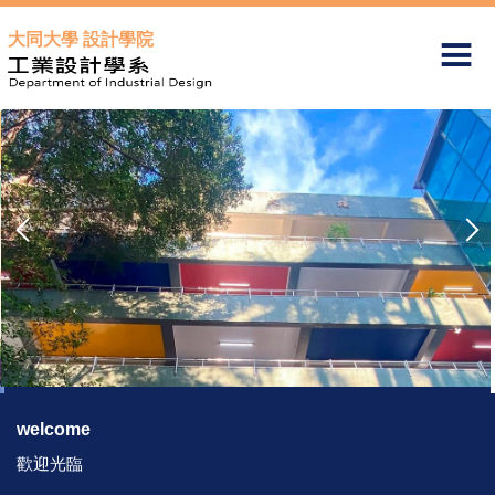
跳
大同大學 設計學院
到
主
要
內
容
區
welcome
歡迎光臨