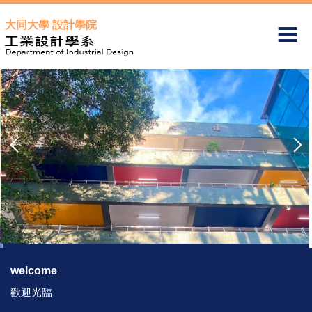
跳
大同大學 設計學院
到
主
要
內
容
區
welcome
歡迎光臨