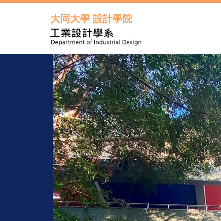
跳
到
大同大學 設計學院
主
要
內
容
區
年度起每
元