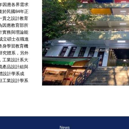
年因應各界需求
於民國84年正
一貫之設計教育
為因應教育部所
計實務與理論能
別成立碩士在職進
終身學習教育機
研究體系，另外
，工業設計系大
成產品設計組與
體設計學系成
但工業設計學系
News