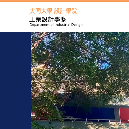
跳
到
大同大學 設計學院
主
要
內
容
區
年度起每
元