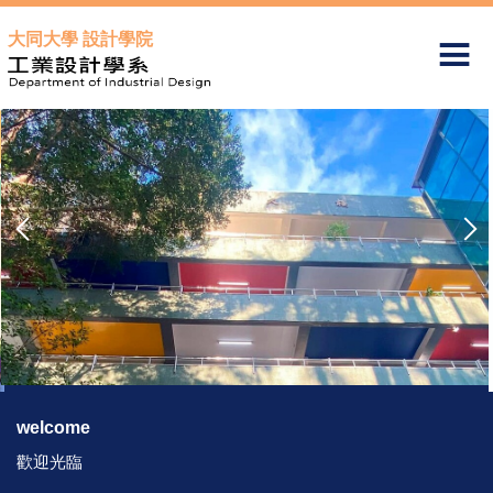
跳
大同大學 設計學院
到
主
要
內
容
區
welcome
歡迎光臨