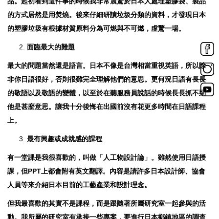
品。起初看到這件事的時候我非常震驚於日本人處理塑膠袋、製品
的方式居然是用焚燒。後來仔細研讀垃圾分類的資料，才發現日本
的塑膠垃圾有根據材質原料分為可燃與不可燃，虛驚一場。
面臨最大的難題
最大的問題當然還是語言。日本不像是台灣相當重視英語，所以除
非你日語很好，否則很難完全理解他們的意思。更何況日語有長長
的敬語以及敬語的變體，以至於在聽服務員說話的時候長長抓不到
他是甚麼意思。讓我十分後悔在出國前沒有花更多時間在日語課程
上。
最有興趣或成就感的課程
有一堂課是我很喜歡的，叫做「人工物設計論」。雖然使用日語授
課，但PPT上都會附有英文翻譯。內容是請許多日本設計師、協會
人員等來介紹日本目前的工藝產業和設計理念。
但我最喜歡的其實不是課程，而是跟隨著所屬研究室一起參與的活
動。我所屬的研究室有承接一些專案，要進行日本鄉鎮地區的調查