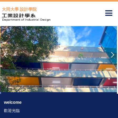
跳
大同大學 設計學院
到
主
要
內
容
區
welcome
歡迎光臨