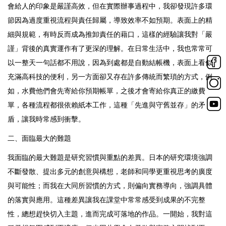
會給人的印象是嚴謹高效，但在實際辦事過程中，我卻發現許多環
節因為過度重視流程與責任歸屬，導致效率不如預期。表面上的精
細與規範，有時反而成為推卸責任的藉口，這樣的經驗讓我對「嚴
謹」背後的真實運作有了更深的理解。在日常生活中，我也常常可
以一整天一句話都不用說，因為到處都是自動結帳機，表面上看似
充滿高科技的便利，另一方面卻又存在許多傳統而繁瑣的方式，例
如，水費他們會先寄給你預期帳單，之後才會寄給你真正的繳費
單，各種流程都很依賴紙本工作，這種「先進與守舊並存」的矛
盾，讓我時常感到衝擊。
二、面臨最大的難題
我面臨的最大難題是研究習慣與重點的差異。日本的研究環境強調
不斷發散、提出多元的創意與構想，老師和同學更重視思考的廣度
與可能性；而我在大同所習慣的方式，則偏向實務導向，強調具體
的落實與應用。這種差異讓我在課堂中常常感受到成果的不完整
性，總想趕快切入主題，進而完成可落地的作品。一開始，我對這